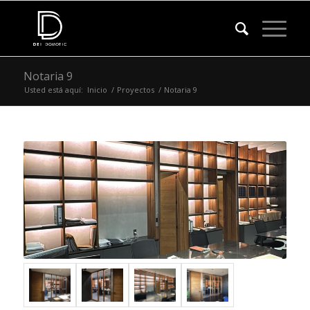
Notaria 9
Usted está aquí:
Inicio
/
Proyectos
/
Notaria 9