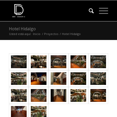
Hotel Hidalgo
Usted está aquí:
Inicio
/
Proyectos
/
Hotel Hidalgo