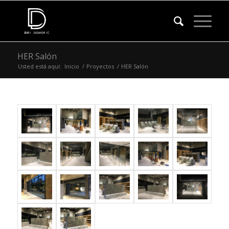
HER Salón
Usted está aquí:
Inicio
/
Proyectos
/
HER Salón