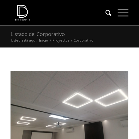
Listado de: Corporativo
Usted está aquí:
Inicio
/
Proyectos
/
Corporativo