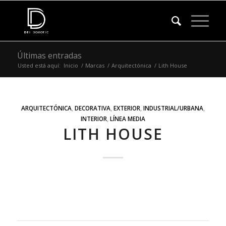
Últimas entradas
Usted está aquí:
Inicio
/
Marcas
/
Arquitectónica
/
Lith House
ARQUITECTÓNICA
,
DECORATIVA
,
EXTERIOR
,
INDUSTRIAL/URBANA
,
INTERIOR
,
LÍNEA MEDIA
LITH HOUSE