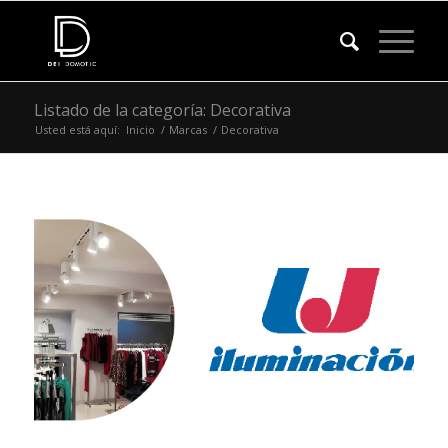
Listado de la categoría: Decorativa
Usted está aquí:
Inicio
/
Marcas
/
Decorativa